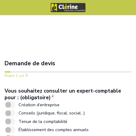
Demande de devis
Étape 1 sur 8
Vous souhaitez consulter un expert-comptable
pour : (obligatoire)
TPE / Entrepreneurs
Aucun salarié
Création d’entreprise
Création
Moins de 100 000 €
Oui
PME / ETI
1 à 5 salariés
Conseils (juridique, fiscal, social...)
Lancement
De 100 000 à 250 000 €
Non
Professions libérales
6 à 9 salariés
Tenue de la comptabilité
Développement
De 250 000 à 500 000 €
Associations
10 à 24 salariés
Établissement des comptes annuels
Stabilisation
De 500 000 à 1 Millions €
Professions agricoles
25 à 49 salariés