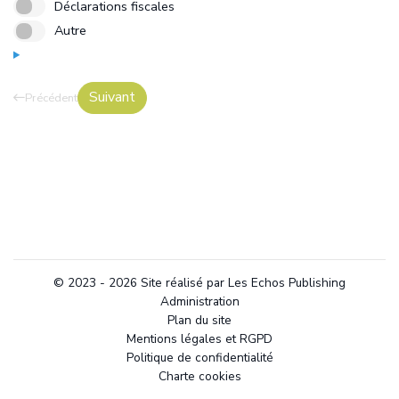
Déclarations fiscales
Déclin
De 1 M à 2 Millions €
Autre
50 et plus
Autre
Transmission
2 Millions € et plus
Suivant
Précédent
© 2023 - 2026 Site réalisé par Les Echos Publishing
Administration
Plan du site
Mentions légales et RGPD
Politique de confidentialité
Charte cookies